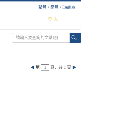
繁體
/
簡體
/
English
登 入
◀
第
頁，共 1 頁
▶