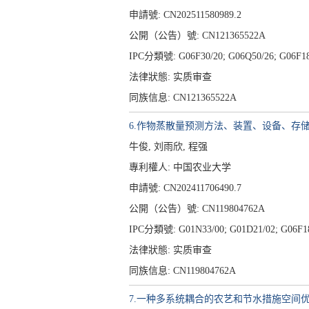
申請號: CN202511580989.2
公開（公告）號: CN121365522A
IPC分類號: G06F30/20; G06Q50/26; G06F18/
法律狀態: 实质审查
同族信息: CN121365522A
6.作物蒸散量预测方法、装置、设备、存
牛俊, 刘雨欣, 程强
專利權人:
中国农业大学
申請號: CN202411706490.7
公開（公告）號: CN119804762A
IPC分類號: G01N33/00; G01D21/02; G06F18
法律狀態: 实质审查
同族信息: CN119804762A
7.一种多系统耦合的农艺和节水措施空间