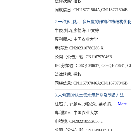
法律狀態: 授权
同族信息: CN118771504A;CN118771504B
2.一种多目标、多尺度的作物种植结构优
牛俊,刘琦,廖德海,卫文婷
專利權人:
中国农业大学
申請號: CN202310786286.X
公開（公告）號: CN116797046B
IPC分類號: G06Q10/0637; G06Q10/0631; G06
法律狀態: 授权
同族信息: CN116797046A;CN116797046B
3.未包裹DNA土壤水示踪剂及制备方法
汪超子, 郭麟熙, 刘家荣, 梁承鹏,
More...
專利權人:
中国农业大学
申請號: CN202210552056.2
公開（公告）號: CN114966891B