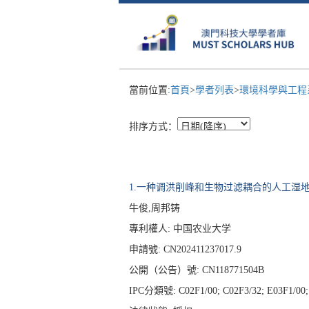
當前位置:
首頁
>
學者列表
>
環境科學與工
排序方式：
1.一种调洪削峰和生物过滤耦合的人工湿
牛俊,周邦铸
專利權人:
中国农业大学
申請號: CN202411237017.9
公開（公告）號: CN118771504B
IPC分類號: C02F1/00; C02F3/32; E03F1/00; E