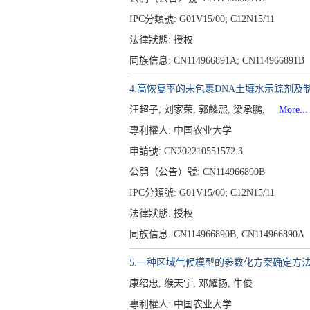
IPC分類號: G01V15/00; C12N15/11
法律狀態: 授权
同族信息: CN114966891A; CN114966891B
4.高恢复率的未包裹DNA土壤水示踪剂及
汪超子, 刘家荣, 郭麟熙, 梁承鹏,
More...
專利權人:
中国农业大学
申請號: CN202210551572.3
公開（公告）號: CN114966890B
IPC分類號: G01V15/00; C12N15/11
法律狀態: 授权
同族信息: CN114966890B; CN114966890A
5.一种区域气候模型的参数化方案确定方
康绍忠, 缑天宇, 邓耀扬, 牛俊
專利權人:
中国农业大学