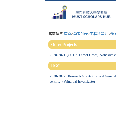
當前位置:
首頁
>
學者列表
>
工程科學系
>
梁
Other Projects
2020-2021 [CUHK Direct Grant] Adhesive con
RGC
2020-2022 [Research Grants Council General
sensing (Principal Investigator)