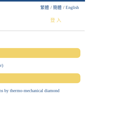
繁體
/
簡體
/
English
登 入
r)
lms by thermo-mechanical diamond