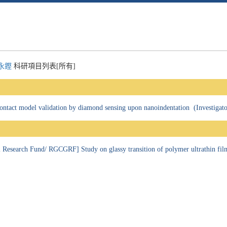
永鏗
科研項目列表[所有]
tact model validation by diamond sensing upon nanoindentation (Investigato
 Research Fund/ RGCGRF] Study on glassy transition of polymer ultrathin fi