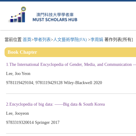
當前位置:
首頁
>
學者列表
>
人文藝術學院(FA)
>
李周娟
著作列表[所有]
Book Chapter
1.The International Encyclopedia of Gender, Media, and Communication 
Lee, Joo Yeon
9781119429104; 9781119429128 Wiley-Blackwell 2020
2.Encyclopedia of big data: ——Big data & South Korea
Lee, Jooyeon
9783319320014 Springer 2017