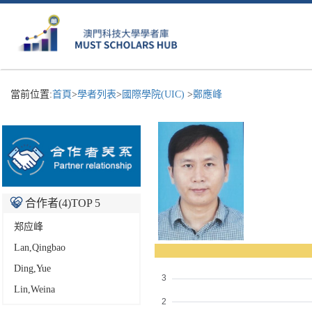
當前位置:
首頁
>
學者列表
>
國際學院(UIC)
>
鄭應峰
合作者(
4
)TOP 5
郑应峰
Lan,Qingbao
Ding,Yue
Lin,Weina