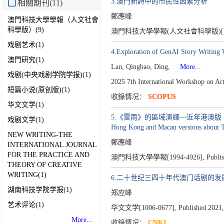
3.澳門新詩中的市民性因素分析
相關期刊(11)
鄭應峰
澳門科技大學學報（人文社會
科學版）(9)
澳門科技大學學報(人文社會科學版)[199
戏剧艺术(1)
4.Exploration of GenAI Story Writing 
澳門研究(1)
Lan, Qingbao, Ding,
More...
戏剧(中央戏剧学院学报)(1)
2025 7th International Workshop on Art
短篇小说(原创版)(1)
收錄情况：
SCOPUS
华文文学(1)
5.《雷雨》的區域演繹—近年港澳版《雷雨》舞臺排演考察 
戏剧文学(1)
Hong Kong and Macau versions about T
NEW WRITING-THE
鄭應峰
INTERNATIONAL JOURNAL
FOR THE PRACTICE AND
澳門科技大學學報[1994-4926],
Publi
THEORY OF CREATIVE
WRITING(1)
6.二十世纪三四十年代澳门话剧的发
湖南科技学院学报(1)
郑应峰
艺术评论(1)
华文文学[1006-0677],
Published 2021,
More...
收錄情况：
CNKI