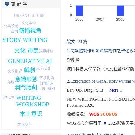
關 鍵 字
URBAN CULTURE
文化中介
公共领域
傳播視角
澳門
STORY WRITING
論文: 20 篇
市民
文化
1.跨媒體製作知識產權創作之轉化敘
敘事話語
鄭應峰
GENERATIVE AI
环境戏剧
澳門科技大學學報（人文社會科學版）[19
戲劇
文學批評
环境剧场
意識形態
2.Exploration of GenAI story writing w
在场
澳門新詩
澳門話劇
澳门粤剧
Lan, QB, Ding, Y, Li
More...
WRITING
現代性
NEW WRITING-THE INTERNATIONA
WORKSHOP
Published 2026,
本土意识
收錄情况：
WOS
SCOPUS
WOS核心合集引用:
0
2025影響因子:
文化身份