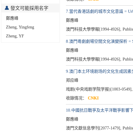
發文可能採用名字
7.當代香港話劇的城市文化意識 = Urban Cultu
鄭應峰
鄭應峰
Zheng, Yingfeng
澳門科技大學學報[1994-4926],
Publi
Zheng, YF
8.澳門粵劇劇場空間文化演變探析 = Spatial Evol
鄭應峰
澳門科技大學學報[1994-4926],
Publi
9.澳门本土环境剧场的文化生成因素
郑应峰
戏剧(中央戏剧学院学报)[1003-0549]
收錄情况：
CNKI
10.中國抗日戰爭及太平洋戰爭影響
鄭應峰
澳門文獻信息學刊[2077-1479],
Publi