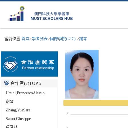
當前位置:
首頁
>
學者列表
>
國際學院(UIC)
>
謝琴
合作者(
7
)TOP 5
Ursini,FrancescoAlessio
谢琴
Zhang,YueSara
Samo,Giuseppe
卓泽林