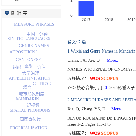
關 鍵 字
MEASURE PHRASES
中国一分钟
SINITIC LANGUAGES
論文: 7 篇
GENRE NAMES
1.Wuxiá and Genre Names in Mandarin
ADPOSITIONS
CANTONESE
Ursini, FA, Xie, Q,
More...
電影
价值
组织
NAMES-A JOURNAL OF ONOMASTIC
大学治理
APPELLITIVISATION
收錄情况：
WOS
SCOPUS
CHINESE
澳門
WOS核心合集引用:
0
2025影響因子:
城市形象
制度
MANDARIN
2.MEASURE PHRASES AND SPATI
短视频
Xie, Q, Zhang, YS, U
More...
SPATIAL PRONOUNS
REVUE ROUMAINE DE LINGUISTIQ
国家宣传片
Issue 1-2,
Pages 153-173
PROPRIALISATION
收錄情况：
WOS
SCOPUS