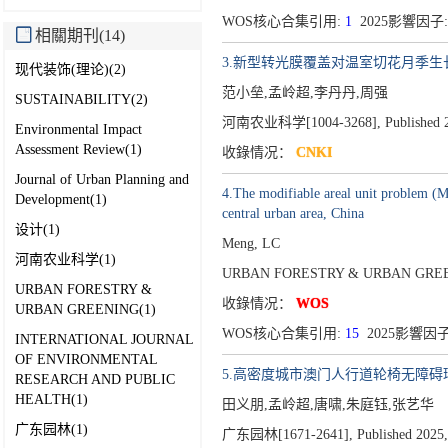
WOS核心合集引用:
1
2025影響因子:
相關期刊(14)
3.新型转光膜覆盖对温室切花月季
现代装饰(理论)(2)
范小垒,孟岭超,李丹丹,周强
SUSTAINABILITY(2)
河南农业科学[1004-3268],
Published 
Environmental Impact
Assessment Review(1)
收錄情况：
CNKI
Journal of Urban Planning and
4.The modifiable areal unit problem (M
Development(1)
central urban area, China
设计(1)
Meng, LC
河南农业科学(1)
URBAN FORESTRY & URBAN GREEN
URBAN FORESTRY &
收錄情况：
WOS
URBAN GREENING(1)
WOS核心合集引用:
15
2025影響因子
INTERNATIONAL JOURNAL
OF ENVIRONMENTAL
5.高密度城市澳门人行道轮椅无障
RESEARCH AND PUBLIC
HEALTH(1)
田义朋,孟岭超,唐啸,朱庭钰,张艺华
广东园林(1)
广东园林[1671-2641],
Published 2025,