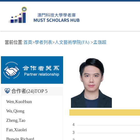
當前位置:
首頁
>
學者列表
>
人文藝術學院(FA)
>
孟嶺超
合作者(
24
)TOP 5
Wen,KuoHsun
Wu,Qiong
Zheng,Tao
Fan,Xiaolei
Brewin,Richard