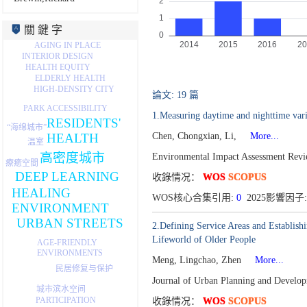
關 鍵 字
AGING IN PLACE
INTERIOR DESIGN
HEALTH EQUITY
ELDERLY HEALTH
HIGH-DENSITY CITY
論文: 19 篇
PARK ACCESSIBILITY
1.Measuring daytime and nighttime varia
RESIDENTS'
“海绵城市”
HEALTH
Chen, Chongxian, Li,
More...
温室
高密度城市
Environmental Impact Assessment Rev
療癒空間
DEEP LEARNING
收錄情况：
WOS
SCOPUS
HEALING
WOS核心合集引用:
0
2025影響因子: 
ENVIRONMENT
URBAN STREETS
2.Defining Service Areas and Establish
Lifeworld of Older People
AGE-FRIENDLY
ENVIRONMENTS
Meng, Lingchao, Zhen
More...
民居修复与保护
Journal of Urban Planning and Develo
城市滨水空间
PARTICIPATION
收錄情况：
WOS
SCOPUS