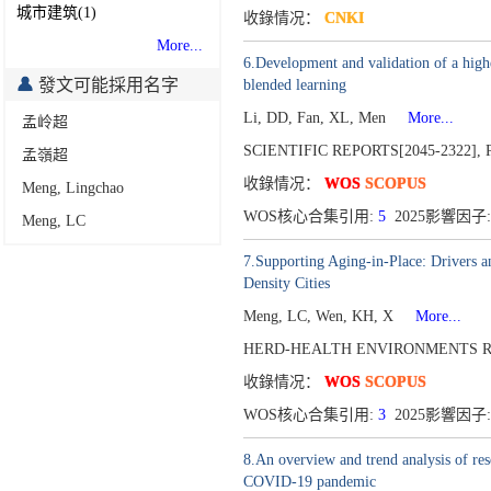
城市建筑(1)
收錄情况：
CNKI
More...
6.Development and validation of a higher
發文可能採用名字
blended learning
Li, DD, Fan, XL, Men
More...
孟岭超
SCIENTIFIC REPORTS[2045-2322],
孟嶺超
收錄情况：
WOS
SCOPUS
Meng, Lingchao
WOS核心合集引用:
5
2025影響因子:
Meng, LC
7.Supporting Aging-in-Place: Drivers 
Density Cities
Meng, LC, Wen, KH, X
More...
HERD-HEALTH ENVIRONMENTS RE
收錄情况：
WOS
SCOPUS
WOS核心合集引用:
3
2025影響因子:
8.An overview and trend analysis of rese
COVID-19 pandemic