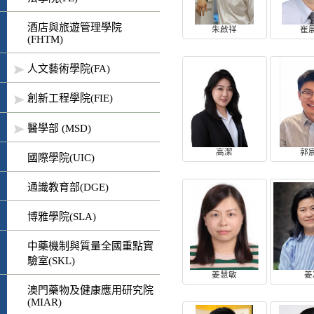
酒店與旅遊管理學院
朱啟祥
崔
(FHTM)
人文藝術學院(FA)
創新工程學院(FIE)
醫學部 (MSD)
高潔
郭
國際學院(UIC)
通識教育部(DGE)
博雅學院(SLA)
中藥機制與質量全國重點實
驗室(SKL)
姜慧敏
姜
澳門藥物及健康應用研究院
(MIAR)