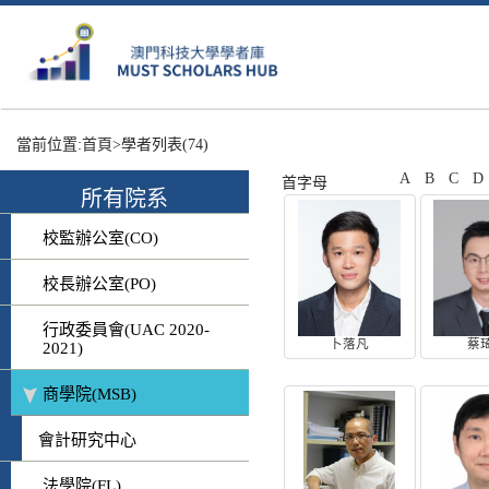
當前位置:
首頁
>學者列表
(74)
A
B
C
D
首字母
所有院系
校監辦公室(CO)
校長辦公室(PO)
行政委員會(UAC 2020-
卜落凡
蔡
2021)
商學院(MSB)
會計研究中心
法學院(FL)