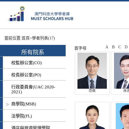
當前位置:
首頁
>學者列表
(17)
A
B
C
D
首字母
所有院系
校監辦公室(CO)
校長辦公室(PO)
行政委員會(UAC 2020-
范競
孫
2021)
商學院(MSB)
法學院(FL)
酒店與旅遊管理學院