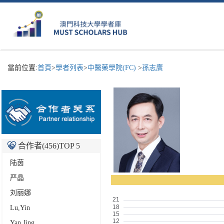
當前位置:
首頁
>
學者列表
>
中醫藥學院(FC)
>
孫志廣
合作者(
456
)TOP 5
陆茵
严晶
刘丽娜
Lu,Yin
Yan,Jing