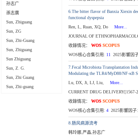
孙志广
6.The bitter flavor of Banxia Xiexin d
孫志廣
functional dyspepsia
Sun, Zhiguang
Ren, L, Ruan, XQ, Do
More...
Sun, ZG
JOURNAL OF ETHNOPHARMACOLOG
Sun, Zhi-Guang
收錄情况：
WOS
SCOPUS
Sun, Zhiguang
WOS核心合集引用:
11
2025影響因子
Sun Zhiguang
7.Fecal Microbiota Transplantation In
Sun, Z. G.
Modulating the TLR4/MyD88/NF-κB Si
Sun, Zhi Guang
Lu, DX, Ji, LJ, Liu,
More...
Sun, Zhi-guang
CURRENT DRUG DELIVERY[1567-2
收錄情况：
WOS
SCOPUS
WOS核心合集引用:
4
2025影響因子:
8.肠风病源流考
韩玲娜,严晶,孙志广