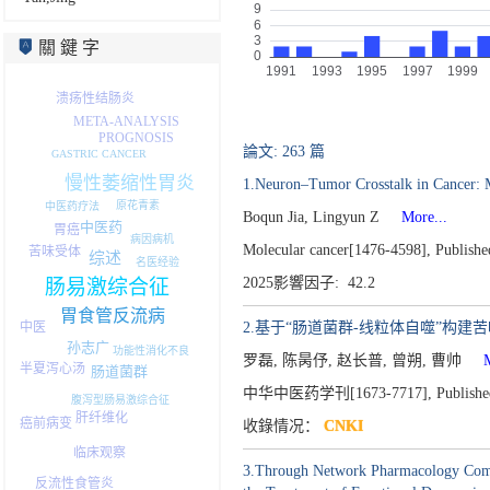
關 鍵 字
溃疡性结肠炎
META-ANALYSIS
PROGNOSIS
論文: 263 篇
GASTRIC CANCER
慢性萎缩性胃炎
1.Neuron–Tumor Crosstalk in Cancer: 
原花青素
中医药疗法
Boqun Jia, Lingyun Z
More...
中医药
胃癌
病因病机
Molecular cancer[1476-4598],
Publishe
苦味受体
综述
名医经验
2025影響因子: 42.2
肠易激综合征
胃食管反流病
中医
2.基于“肠道菌群-线粒体自噬”构
孙志广
功能性消化不良
罗磊, 陈昺伃, 赵长普, 曾朔, 曹帅
Mo
半夏泻心汤
肠道菌群
中华中医药学刊[1673-7717],
Publishe
腹泻型肠易激综合征
肝纤维化
癌前病变
收錄情况：
CNKI
临床观察
3.Through Network Pharmacology Combine
反流性食管炎