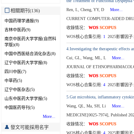
the Treatment of Functional Dyspepsia 
Ren, L, Cheng, YY, D
More...
相關期刊(136)
CURRENT COMPUTER-AIDED DRUG
中国药理学通报(9)
收錄情况：
WOS
SCOPUS
吉林中医药(9)
WOS核心合集引用:
1
2025影響因子:
南京中医药大学学报(自然科
学版)(8)
4.Investigating the therapeutic effects 
中国中西医结合消化杂志(8)
Cui, GL, Wang, ML, L
More...
辽宁中医药大学学报(8)
JOURNAL OF ETHNOPHARMACOLOG
四川中医(7)
收錄情况：
WOS
SCOPUS
中草药(5)
WOS核心合集引用:
4
2025影響因子:
辽宁中医杂志(5)
5.Gut microbiota, inflammatory cytokin
山东中医药大学学报(5)
Wang, QL, Ma, SH, Li
More...
中国医药导刊(5)
MEDICINE[0025-7974],
Published 20
More...
收錄情况：
WOS
SCOPUS
發文可能採用名字
WOS核心合集引用:
4
2025影響因子: