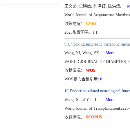
王文艺, 全晓敏, 何泽钰, 陈洪炀,
Mor
World Journal of Acupuncture-Moxibus
收錄情况：
CNKI
2025影響因子: 1.1
9.Unlocking pancreatic metabolic memory
Wang, YJ, Wang, SY,
More...
WORLD JOURNAL OF DIABETES,
P
收錄情况：
WOS
WOS核心合集引用:
0
10.Endocrine-related neurological funct
Wang, Shuai Yan, Li,
More...
World Journal of Transplantation[2220
收錄情况：
SCOPUS