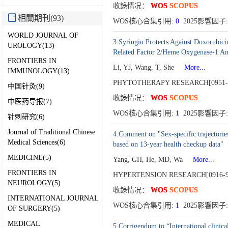
收錄情况：
WOS
SCOPUS
相關期刊(93)
WOS核心合集引用:
0
2025影響因子:
WORLD JOURNAL OF
3.Syringin Protects Against Doxorubici
UROLOGY(13)
Related Factor 2/Heme Oxygenase-1 An
FRONTIERS IN
Li, YJ, Wang, T, She
More...
IMMUNOLOGY(13)
PHYTOTHERAPY RESEARCH[0951-
中国针灸(9)
收錄情况：
WOS
SCOPUS
中医药导报(7)
WOS核心合集引用:
1
2025影響因子:
针刺研究(6)
Journal of Traditional Chinese
4.Comment on "Sex-specific trajectories
Medical Sciences(6)
based on 13-year health checkup data"
MEDICINE(5)
Yang, GH, He, MD, Wa
More...
FRONTIERS IN
HYPERTENSION RESEARCH[0916-9
NEUROLOGY(5)
收錄情况：
WOS
SCOPUS
INTERNATIONAL JOURNAL
WOS核心合集引用:
1
2025影響因子:
OF SURGERY(5)
MEDICAL
5.Corrigendum to “International clinical