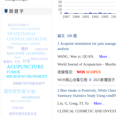
關 鍵 字
MULTI-OMICS
SINGLE-CELL ANALYSIS
TRADITIONAL
論文: 200 篇
CHINESE MEDICINE
1.Acupoint stimulation for pain managem
THERAPEUTIC TARGETS
TME
电针
analysis
OBESITY
MACHINE LEARNING
WANG, Wen yi, QUAN,
More...
PAIN
PROGNOSIS
针灸
激痛点
干针
World Journal of Acupuncture - Moxib
ACUPUNCTURE
TUMOR
收錄情况：
WOS
SCOPUS
MICROENVIRONMENT
WOS核心合集引用:
0
2025影響因子:
IMMUNOTHERAPY
2.Beer Intake is Positively, While Chee
慢性根性痛
针刺
Summary-Statistics Study Using cond
神经病理性疼痛
META-ANALYSIS
Liu, G, Gong, FJ, Ya
More...
STROKE
CLINICAL COSMETIC AND INVEST
美国中医校友联合会