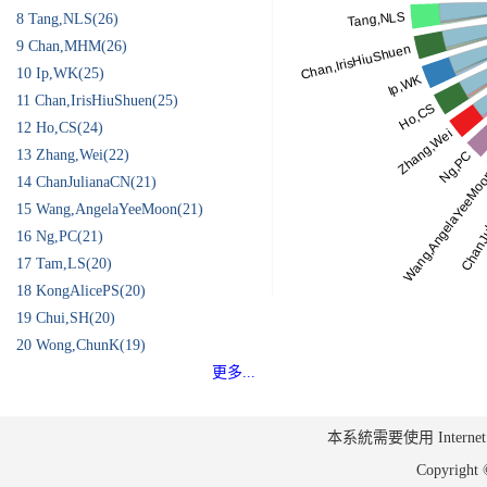
8
Tang,NLS(26)
9
Chan,MHM(26)
10
Ip,WK(25)
11
Chan,IrisHiuShuen(25)
12
Ho,CS(24)
13
Zhang,Wei(22)
14
ChanJulianaCN(21)
15
Wang,AngelaYeeMoon(21)
16
Ng,PC(21)
17
Tam,LS(20)
18
KongAlicePS(20)
19
Chui,SH(20)
20
Wong,ChunK(19)
更多...
本系統需要使用 Internet Ex
Copyrig