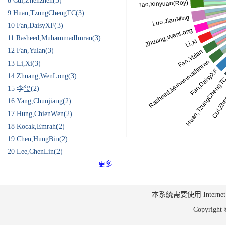
8
Cui,Zhenzhen(3)
9
Huan,TzungChengTC(3)
10
Fan,DaisyXF(3)
11
Rasheed,MuhammadImran(3)
12
Fan,Yulan(3)
13
Li,Xi(3)
14
Zhuang,WenLong(3)
15
李玺(2)
16
Yang,Chunjiang(2)
17
Hung,ChienWen(2)
18
Kocak,Emrah(2)
19
Chen,HungBin(2)
20
Lee,ChenLin(2)
更多...
本系統需要使用 Internet Ex
Copyrig