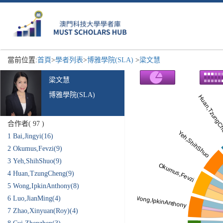
當前位置:
首頁
>
學者列表
>
博雅學院(SLA)
>
梁文慧
梁文慧
博雅學院(SLA)
合作者(
97
)
1
Bai,Jingyi(16)
2
Okumus,Fevzi(9)
3
Yeh,ShihShuo(9)
4
Huan,TzungCheng(9)
5
Wong,IpkinAnthony(8)
6
Luo,JianMing(4)
7
Zhao,Xinyuan(Roy)(4)