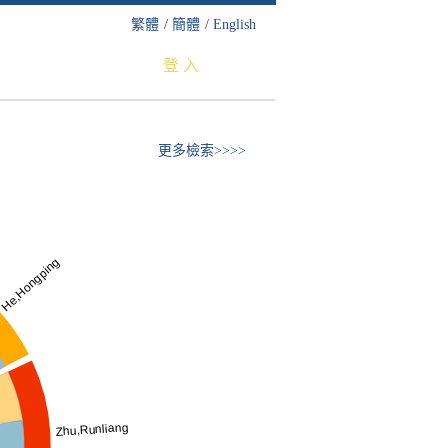
繁體
/
簡體
/
English
登 入
更多檢索>>>>