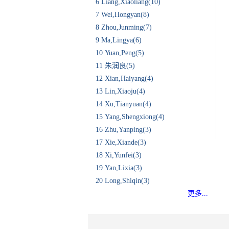
6
Liang,Xiaoliang(10)
7
Wei,Hongyan(8)
8
Zhou,Junming(7)
9
Ma,Lingya(6)
10
Yuan,Peng(5)
11
朱润良(5)
12
Xian,Haiyang(4)
13
Lin,Xiaoju(4)
14
Xu,Tianyuan(4)
15
Yang,Shengxiong(4)
16
Zhu,Yanping(3)
17
Xie,Xiande(3)
18
Xi,Yunfei(3)
19
Yan,Lixia(3)
20
Long,Shiqin(3)
更多...