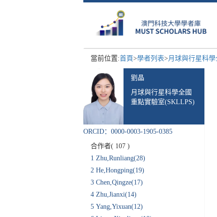
當前位置:
首頁
>
學者列表
>
月球與行星科學全
劉晶
月球與行星科學全國
重點實驗室(SKLLPS)
ORCID：0000-0003-1905-0385
合作者(
107
)
1
Zhu,Runliang(28)
2
He,Hongping(19)
3
Chen,Qingze(17)
4
Zhu,Jianxi(14)
5
Yang,Yixuan(12)