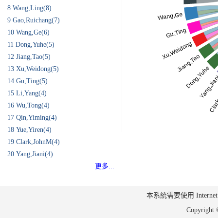
8
Wang,Ling(8)
9
Gao,Ruichang(7)
10
Wang,Ge(6)
11
Dong,Yuhe(5)
12
Jiang,Tao(5)
13
Xu,Weidong(5)
14
Gu,Ting(5)
15
Li,Yang(4)
16
Wu,Tong(4)
17
Qin,Yiming(4)
18
Yue,Yiren(4)
19
Clark,JohnM(4)
20
Yang,Jiani(4)
更多...
本系統需要使用 Internet Ex
Copyrig