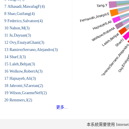
7
Alhasadi,MawafagF(4)
8
Shao,Guifang(4)
9
Federico,Salvatore(4)
10
Nahon,M(3)
11
Ju,Dayuan(3)
12
Ovy,EnaiyatGhani(3)
13
RamirezSerrano,Alejandro(3)
14
Sharf,I(3)
15
Laleh,Behjat(3)
16
Wolkow,RobertA(3)
17
Hajnayeb,Ali(3)
18
Jahromi,SZareian(2)
19
Wilson,GraemeNeff(2)
20
Remmers,J(2)
更多...
本系統需要使用 Internet Ex