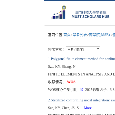
當前位置:
首頁
>
學者列表
>
商學院(MSB)
>
排序方式：
1.Polygonal finite element method for nonlinea
Sze, KY, Sheng, N
FINITE ELEMENTS IN ANALYSIS AND DESIGN
收錄情况：
WOS
WOS核心合集引用:
49
2025影響因子: 3.
2.Stabilized conforming nodal integration: exa
Sze, KY, Chen, JS, S
More...