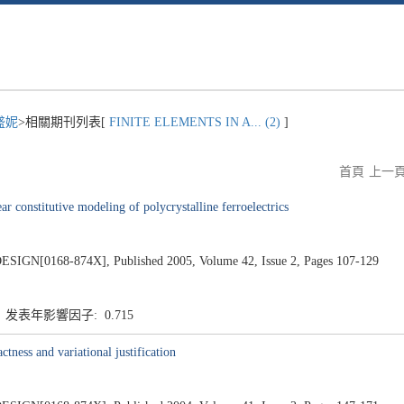
盛妮
>相關期刊列表[
FINITE ELEMENTS IN A... (2)
]
首頁
上一
r constitutive modeling of polycrystalline ferroelectrics
[0168-874X], Published 2005, Volume 42, Issue 2, Pages 107-129
8 发表年影響因子: 0.715
ctness and variational justification