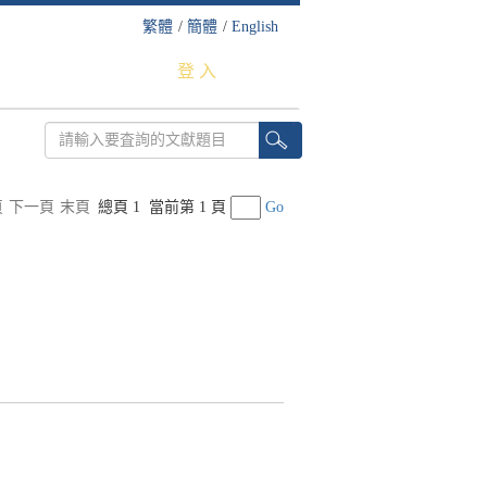
繁體
/
簡體
/
English
登 入
頁
下一頁
末頁
總頁 1
當前第 1 頁
Go