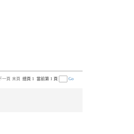
下一頁
末頁
總頁 1
當前第 1 頁
Go