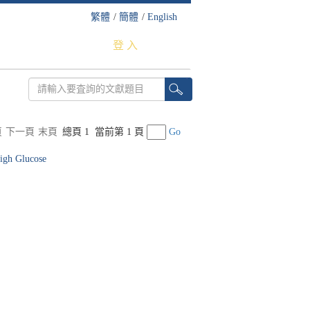
繁體
/
簡體
/
English
登 入
頁
下一頁
末頁
總頁 1
當前第 1 頁
Go
igh Glucose