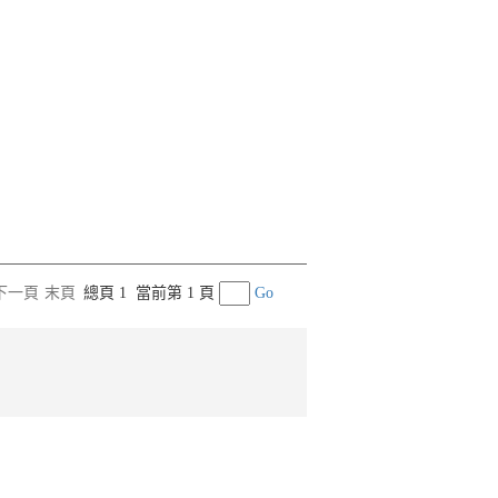
下一頁
末頁
總頁 1
當前第 1 頁
Go