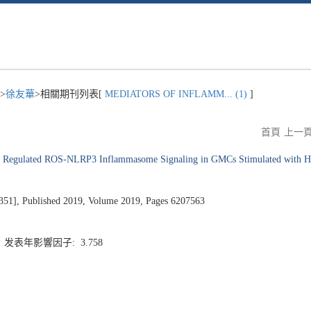
>
徐友華
>相關期刊列表[
MEDIATORS OF INFLAMM... (1)
]
首頁
上一
y Regulated ROS-NLRP3 Inflammasome Signaling in GMCs Stimulated with H
 Published 2019, Volume 2019, Pages 6207563
9 发表年影響因子: 3.758