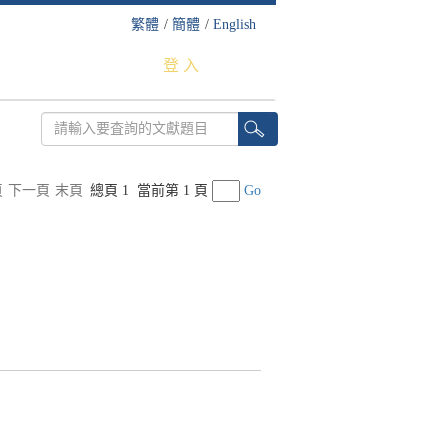
繁體
/
簡體
/
English
登 入
頁
下一頁
末頁
總頁 1
當前第 1 頁
Go