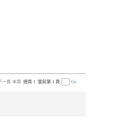
下一頁
末頁
總頁 1
當前第 1 頁
Go