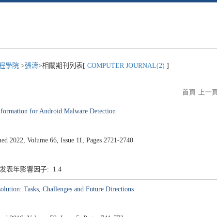
程學院
>
張濤
>相關期刊列表[
COMPUTER JOURNAL(2)
]
首頁
上一
ormation for Android Malware Detection
2022, Volume 66, Issue 11, Pages 2721-2740
6 发表年影響因子: 1.4
olution: Tasks, Challenges and Future Directions