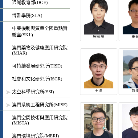
通識教育部(DGE)
博雅學院(SLA)
中藥機制與質量全國重點實
驗室(SKL)
宋家陽
田
澳門藥物及健康應用研究院
(MIAR)
可持續發展研究所(TISD)
社會和文化研究所(ISCR)
王澤
魏
太空科學研究所(SSI)
澳門系統工程研究所(MISE)
澳門空間技術與應用研究院
(MISTA)
澳門環境研究院(MERI)