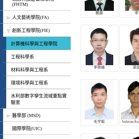
(FHTM)
蘭霆
李
人文藝術學院(FA)
創新工程學院(FIE)
計算機科學與工程學院
工程科學系
李險峰
梁
材料科學與工程系
環境科學與工程系
水利部數字孿生流域重點實
驗室
醫學部 (MSD)
毛宇毅
國際學院(UIC)