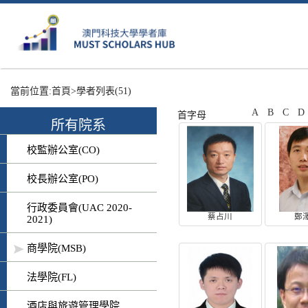
當前位置:
首頁
>學者列表
(51)
A
B
C
D
首字母
所有院系
校監辦公室(CO)
校長辦公室(PO)
行政委員會(UAC 2020-
蔡占川
鄭
2021)
商學院(MSB)
法學院(FL)
酒店與旅遊管理學院