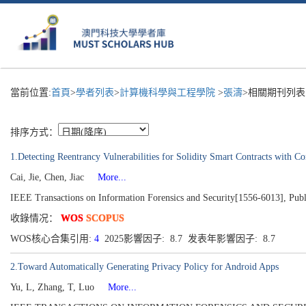
當前位置:
首頁
>
學者列表
>
計算機科學與工程學院
>
張濤
>相關期刊列表
排序方式：
1.Detecting Reentrancy Vulnerabilities for Solidity Smart Contracts with C
Cai, Jie, Chen, Jiac
More...
IEEE Transactions on Information Forensics and Security[1556-6013], Pub
收錄情况：
WOS
SCOPUS
WOS核心合集引用:
4
2025影響因子: 8.7 发表年影響因子: 8.7
2.Toward Automatically Generating Privacy Policy for Android Apps
Yu, L, Zhang, T, Luo
More...