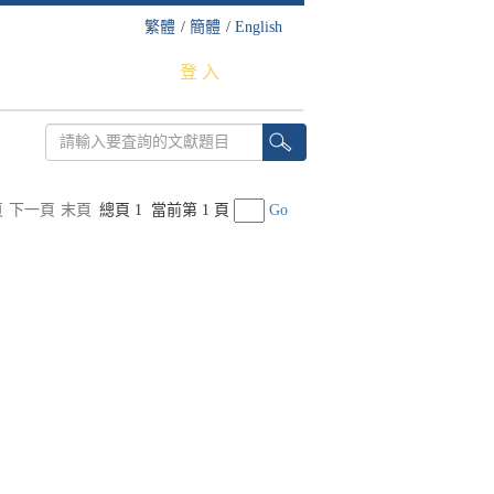
繁體
/
簡體
/
English
登 入
頁
下一頁
末頁
總頁 1
當前第 1 頁
Go