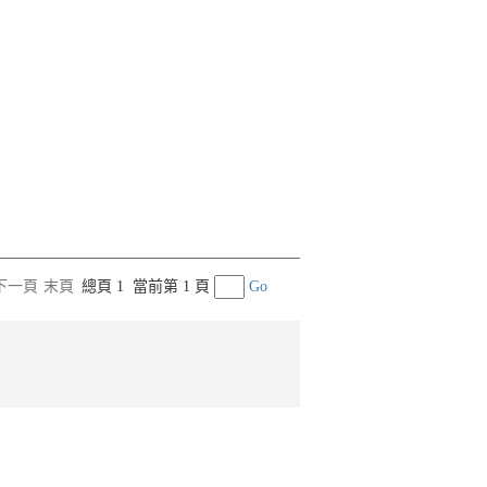
下一頁
末頁
總頁 1
當前第 1 頁
Go