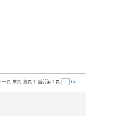
下一頁
末頁
總頁 1
當前第 1 頁
Go