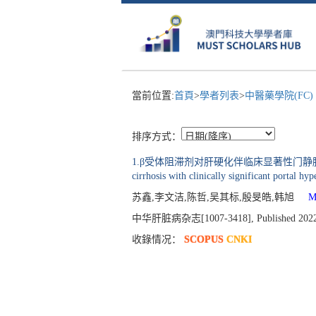
當前位置:
首頁
>
學者列表
>
中醫藥學院(FC)
排序方式：
1.β受体阻滞剂对肝硬化伴临床显著性门静脉高压无或小食管静脉
cirrhosis with clinically significant portal hy
苏鑫,李文洁,陈哲,吴其标,殷旻皓,韩旭
Mor
中华肝脏病杂志[1007-3418], Published 2022, Vo
收錄情况：
SCOPUS
CNKI