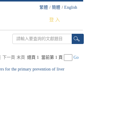
繁體
/
簡體
/
English
登 入
頁
下一頁
末頁
總頁 1
當前第 1 頁
Go
rimary prevention of liver