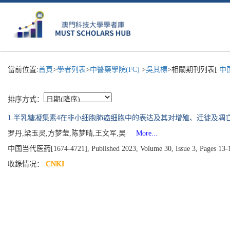
當前位置:
首頁
>
學者列表
>
中醫藥學院(FC)
>
吳其標
>相關期刊列表[
中国
排序方式：
1.半乳糖凝集素4在非小细胞肺癌细胞中的表达及其对增殖、迁徙及凋
罗丹,梁玉灵,方梦莹,陈梦晴,王文军,吴
More...
中国当代医药[1674-4721], Published 2023, Volume 30, Issue 3, Pages 13
收錄情况：
CNKI