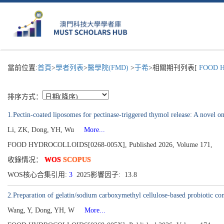
當前位置:
首頁
>
學者列表
>
醫學院(FMD)
>
于希
>相關期刊列表[
FOOD H
排序方式：
1.Pectin-coated liposomes for pectinase-triggered thymol release: A novel o
Li, ZK, Dong, YH, Wu
More...
FOOD HYDROCOLLOIDS[0268-005X], Published 2026, Volume 171,
收錄情况：
WOS
SCOPUS
WOS核心合集引用:
3
2025影響因子: 13.8
2.Preparation of gelatin/sodium carboxymethyl cellulose-based probiotic con
Wang, Y, Dong, YH, W
More...