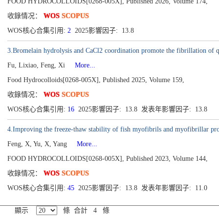
FOOD HYDROCOLLOIDS[0268-005X], Published 2026, Volume 174,
收錄情况：
WOS
SCOPUS
WOS核心合集引用:
2
2025影響因子: 13.8
3.Bromelain hydrolysis and CaCl2 coordination promote the fibrillation of 
Fu, Lixiao, Feng, Xi
More...
Food Hydrocolloids[0268-005X], Published 2025, Volume 159,
收錄情况：
WOS
SCOPUS
WOS核心合集引用:
16
2025影響因子: 13.8 发表年影響因子: 13.8
4.Improving the freeze-thaw stability of fish myofibrils and myofibrillar pr
Feng, X, Yu, X, Yang
More...
FOOD HYDROCOLLOIDS[0268-005X], Published 2023, Volume 144,
收錄情况：
WOS
SCOPUS
WOS核心合集引用:
45
2025影響因子: 13.8 发表年影響因子: 11.0
顯示
條 合計 4 條