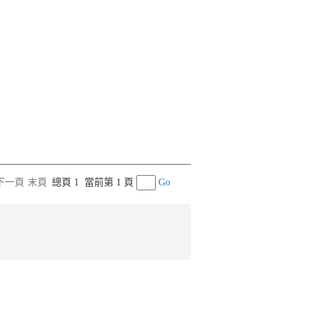
下一頁
末頁
總頁 1
當前第 1 頁
Go