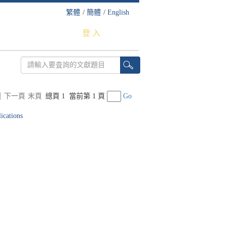
繁體
/
簡體
/
English
登 入
頁
下一頁
末頁
總頁 1
當前第 1 頁
Go
ications