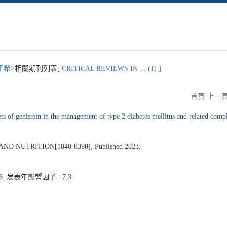
于希
>相關期刊列表[
CRITICAL REVIEWS IN ... (1)
]
首頁
上一
 of genistein in the management of type 2 diabetes mellitus and related compl
D NUTRITION[1040-8398], Published 2023,
.6 发表年影響因子: 7.3