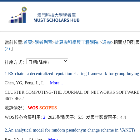
當前位置:
首頁
>
學者列表
>
計算機科學與工程學院
>
馮麗
>相關期刊列表
(2)
]
排序方式：
1.RS-chain: a decentralized reputation-sharing framework for group-buying 
Chen, YG, Feng, L, L
More...
CLUSTER COMPUTING-THE JOURNAL OF NETWORKS SOFTWARE TOOLS A
4617-4632
收錄情况：
WOS
SCOPUS
WOS核心合集引用:
2
2025影響因子: 5.5 发表年影響因子: 4.4
2.An analytical model for random pseudonym change scheme in VANETs
Pan, YY, Li, JQ, Fen
More...