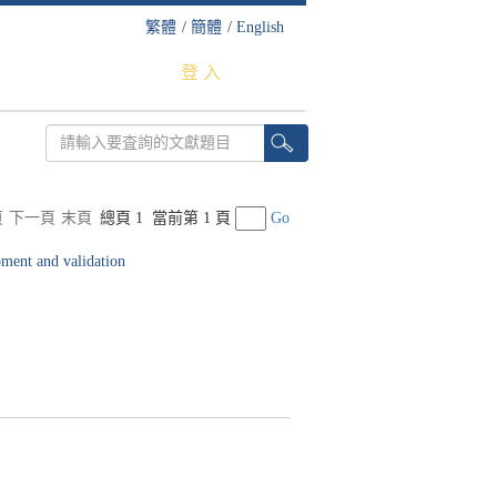
繁體
/
簡體
/
English
登 入
頁
下一頁
末頁
總頁 1
當前第 1 頁
Go
pment and validation