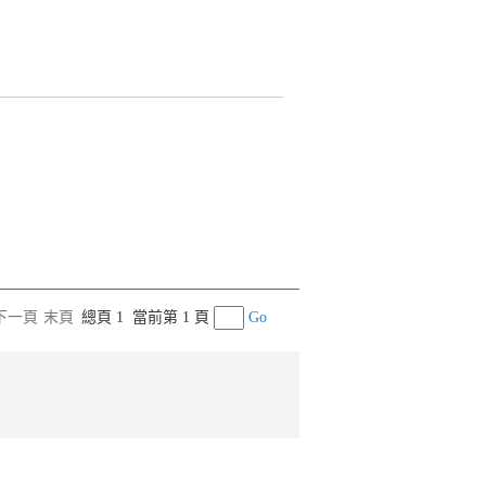
下一頁
末頁
總頁 1
當前第 1 頁
Go