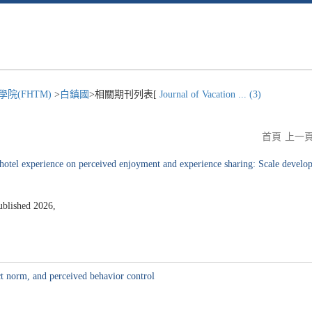
院(FHTM)
>
白鎮國
>相關期刊列表[
Journal of Vacation ... (3)
首頁
上一
 hotel experience on perceived enjoyment and experience sharing: Scale develo
ublished 2026,
ect norm, and perceived behavior control