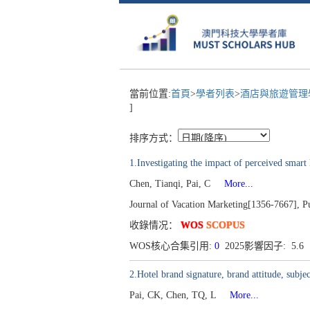
當前位置:
首頁
>
學者列表
>
酒店與旅遊管理學
]
排序方式：
1.Investigating the impact of perceived smart
Chen, Tianqi, Pai, C
More...
Journal of Vacation Marketing[1356-7667], P
收錄情况：
WOS
SCOPUS
WOS核心合集引用:
0
2025影響因子: 5.6
2.Hotel brand signature, brand attitude, subj
Pai, CK, Chen, TQ, L
More...