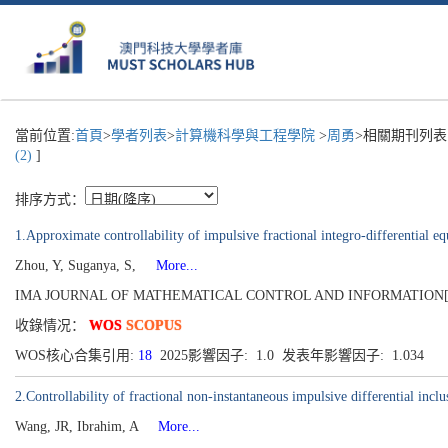
當前位置:
首頁
>
學者列表
>
計算機科學與工程學院
>
周勇
>相關期刊列表
(2)
]
排序方式：
1.Approximate controllability of impulsive fractional integro-differential eq
Zhou, Y, Suganya, S,
More...
IMA JOURNAL OF MATHEMATICAL CONTROL AND INFORMATION[0265-0754
收錄情况：
WOS
SCOPUS
WOS核心合集引用:
18
2025影響因子: 1.0 发表年影響因子: 1.034
2.Controllability of fractional non-instantaneous impulsive differential inc
Wang, JR, Ibrahim, A
More...