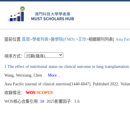
當前位置:
首頁
>
學者列表
>
醫學院(FMD)
>
王玲
>相關期刊列表[
Asia Paci
排序方式：
1.The effect of nutritional status on clinical outcome in lung transplantation
Wang, Weixiang, Chen
More...
Asia Pacific journal of clinical nutrition[1440-6047], Published 2022, Volu
收錄情况：
WOS
SCOPUS
WOS核心合集引用:
10
2025影響因子: 1.6