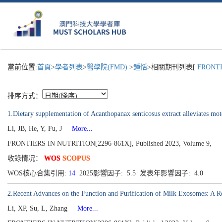
當前位置:
首頁
>
學者列表
>
醫學院(FMD)
>
鍾恬
>相關期刊列表[
FRONTIE
排序方式：
1.Dietary supplementation of Acanthopanax senticosus extract alleviates mo
Li, JB, He, Y, Fu, J
More...
FRONTIERS IN NUTRITION[2296-861X], Published 2023, Volume 9,
收錄情况：
WOS
SCOPUS
WOS核心合集引用:
14
2025影響因子: 5.5 发表年影響因子: 4.0
2.Recent Advances on the Function and Purification of Milk Exosomes: A 
Li, XP, Su, L, Zhang
More...