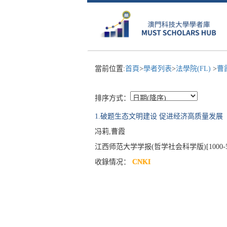
當前位置:
首頁
>
學者列表
>
法學院(FL)
>
曹
排序方式：
1.破题生态文明建设 促进经济高质量发展
冯莉,曹霞
江西师范大学学报(哲学社会科学版)[1000-579X], Pub
收錄情况：
CNKI