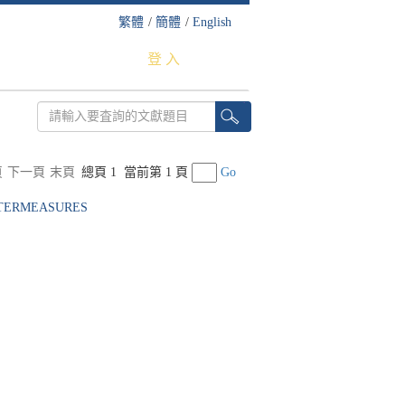
繁體
/
簡體
/
English
登 入
頁
下一頁
末頁
總頁 1
當前第 1 頁
Go
NTERMEASURES