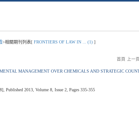
霞
>相關期刊列表[
FRONTIERS OF LAW IN ... (1)
]
首頁
上一
RONMENTAL MANAGEMENT OVER CHEMICALS AND STRATEGIC COU
ublished 2013, Volume 8, Issue 2, Pages 335-355