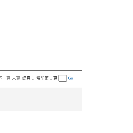
下一頁
末頁
總頁 1
當前第 1 頁
Go