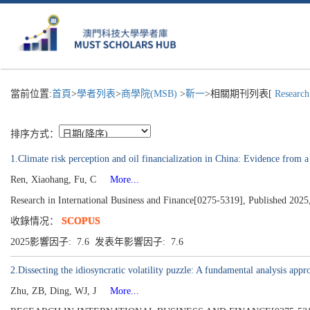
當前位置:
首頁
>
學者列表
>
商學院(MSB)
>
靳一
>相關期刊列表[
Research 
排序方式：
1.Climate risk perception and oil financialization in China: Evidence from
Ren, Xiaohang, Fu, C
More...
Research in International Business and Finance[0275-5319], Published 2025
收錄情况：
SCOPUS
2025影響因子: 7.6 发表年影響因子: 7.6
2.Dissecting the idiosyncratic volatility puzzle: A fundamental analysis appr
Zhu, ZB, Ding, WJ, J
More...