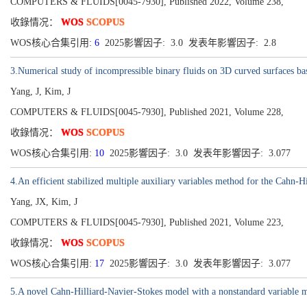
COMPUTERS & FLUIDS[0045-7930], Published 2022, Volume 238,
收錄情况：
WOS
SCOPUS
WOS核心合集引用:
6
2025影響因子: 3.0 发表年影響因子: 2.8
3.Numerical study of incompressible binary fluids on 3D curved surfaces b
Yang, J, Kim, J
COMPUTERS & FLUIDS[0045-7930], Published 2021, Volume 228,
收錄情况：
WOS
SCOPUS
WOS核心合集引用:
10
2025影響因子: 3.0 发表年影響因子: 3.077
4.An efficient stabilized multiple auxiliary variables method for the Cahn-
Yang, JX, Kim, J
COMPUTERS & FLUIDS[0045-7930], Published 2021, Volume 223,
收錄情况：
WOS
SCOPUS
WOS核心合集引用:
17
2025影響因子: 3.0 发表年影響因子: 3.077
5.A novel Cahn-Hilliard-Navier-Stokes model with a nonstandard variable m