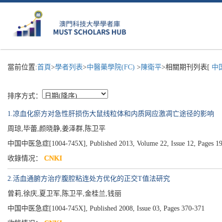
當前位置:
首頁
>
學者列表
>
中醫藥學院(FC)
>
陳衛平
>相關期刊列表[
中国
排序方式：
1.凉血化瘀方对急性肝损伤大鼠线粒体和内质网应激凋亡途径的影响
周琼,毕蕾,颜晓静,姜泽群,陈卫平
中国中医急症[1004-745X], Published 2013, Volume 22, Issue 12, Pages 1
收錄情况：
CNKI
2.活血通腑方治疗腹腔粘连处方优化的正交T值法研究
曾莉,徐庆,夏卫军,陈卫平,金桂兰,钱丽
中国中医急症[1004-745X], Published 2008, Issue 03, Pages 370-371