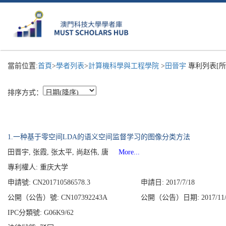
當前位置:
首頁
>
學者列表
>
計算機科學與工程學院
>
田晉宇
專利列表[所
排序方式：
1.一种基于零空间LDA的语义空间监督学习的图像分类方法
田晋宇, 张霞, 张太平, 尚赵伟, 唐
More...
專利權人:
重庆大学
申請號: CN201710586578.3
申請日: 2017/7/18
公開（公告）號: CN107392243A
公開（公告）日期: 2017/11/
IPC分類號: G06K9/62