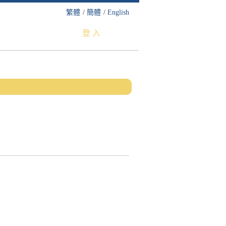
繁體
/
簡體
/
English
登 入