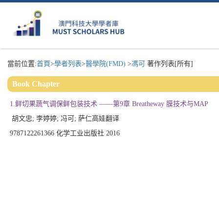
當前位置:
首頁
>
學者列表
>
醫學院(FMD)
>
馮可
著作列表[所有]
Book Chapter
1.鲜切果蔬气调保鲜包装技术 ——第9章 Breatheway 膜技术与MAP
胡文忠; 李婷婷; 冯可; 萨仁高娃翻译
9787122261366 化学工业出版社 2016