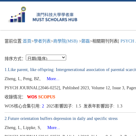
當前位置:
首頁
>
學者列表
>
商學院(MSB)
>
鄭磊
>相關期刊列表[
PSYCH 
排序方式：
1.Like parent, like offspring: Intergenerational association of parental scarc
Zheng, L, Peng, BZ,
More...
PSYCH JOURNAL[2046-0252], Published 2023, Volume 12, Issue 3, Page
收錄情况：
WOS
SCOPUS
WOS核心合集引用:
2
2025影響因子: 1.5 发表年影響因子: 1.3
2.Future orientation buffers depression in daily and specific stress
Zheng, L, Lippke, S,
More...