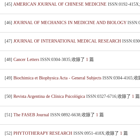
[45]
AMERICAN JOURNAL OF CHINESE MEDICINE
ISSN:0192-41
[46]
JOURNAL OF MECHANICS IN MEDICINE AND BIOLOGY
ISSN
[47]
JOURNAL OF INTERNATIONAL MEDICAL RESEARCH
ISSN:03
[48]
Cancer Letters
ISSN:0304-3835;收錄了
1
篇
[49]
Biochimica et Biophysica Acta - General Subjects
ISSN:0304-4165
[50]
Revista Argentina de Clínica Psicológica
ISSN:0327-6716;收錄了
1
篇
[51]
The FASEB Journal
ISSN:0892-6638;收錄了
1
篇
[52]
PHYTOTHERAPY RESEARCH
ISSN:0951-418X;收錄了
1
篇