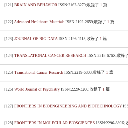
[121]
BRAIN AND BEHAVIOR
ISSN:2162-3279;收錄了
1
篇
[122]
Advanced Healthcare Materials
ISSN:2192-2659;收錄了
1
篇
[123]
JOURNAL OF BIG DATA
ISSN:2196-1115;收錄了
1
篇
[124]
TRANSLATIONAL CANCER RESEARCH
ISSN:2218-676X;收錄
[125]
Translational Cancer Research
ISSN:2219-6803;收錄了
1
篇
[126]
World Journal of Psychiatry
ISSN:2220-3206;收錄了
1
篇
[127]
FRONTIERS IN BIOENGINEERING AND BIOTECHNOLOGY
IS
[128]
FRONTIERS IN MOLECULAR BIOSCIENCES
ISSN:2296-889