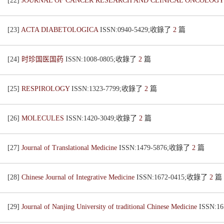
[22]
JOURNAL OF CANCER RESEARCH AND CLINICAL ONCOLOG
[23]
ACTA DIABETOLOGICA
ISSN:0940-5429;收錄了
2
篇
[24]
时珍国医国药
ISSN:1008-0805;收錄了
2
篇
[25]
RESPIROLOGY
ISSN:1323-7799;收錄了
2
篇
[26]
MOLECULES
ISSN:1420-3049;收錄了
2
篇
[27]
Journal of Translational Medicine
ISSN:1479-5876;收錄了
2
篇
[28]
Chinese Journal of Integrative Medicine
ISSN:1672-0415;收錄了
2
篇
[29]
Journal of Nanjing University of traditional Chinese Medicine
ISSN:1