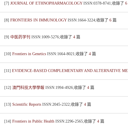
[7]
JOURNAL OF ETHNOPHARMACOLOGY
ISSN:0378-8741;收錄了
[8]
FRONTIERS IN IMMUNOLOGY
ISSN:1664-3224;收錄了
6
篇
[9]
中医药学刊
ISSN:1009-5276;收錄了
4
篇
[10]
Frontiers in Genetics
ISSN:1664-8021;收錄了
4
篇
[11]
EVIDENCE-BASED COMPLEMENTARY AND ALTERNATIVE M
[12]
澳門科技大學學報
ISSN:1994-4926;收錄了
4
篇
[13]
Scientific Reports
ISSN:2045-2322;收錄了
4
篇
[14]
Frontiers in Public Health
ISSN:2296-2565;收錄了
4
篇