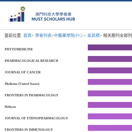
當前位置:
首頁
>
學者列表
>
中醫藥學院(FC)
>
吳其標
> 相关期刊全部列表
PHYTOMEDICINE
PHARMACOLOGICAL RESEARCH
JOURNAL OF CANCER
Medicine (United States)
FRONTIERS IN PHARMACOLOGY
Heliyon
JOURNAL OF ETHNOPHARMACOLOGY
FRONTIERS IN IMMUNOLOGY