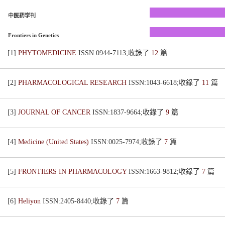
中医药学刊
Frontiers in Genetics
[1]
PHYTOMEDICINE
ISSN:0944-7113;收錄了
12
篇
[2]
PHARMACOLOGICAL RESEARCH
ISSN:1043-6618;收錄了
11
篇
[3]
JOURNAL OF CANCER
ISSN:1837-9664;收錄了
9
篇
[4]
Medicine (United States)
ISSN:0025-7974;收錄了
7
篇
[5]
FRONTIERS IN PHARMACOLOGY
ISSN:1663-9812;收錄了
7
篇
[6]
Heliyon
ISSN:2405-8440;收錄了
7
篇