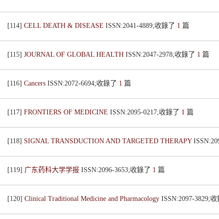
[114]
CELL DEATH & DISEASE
ISSN:2041-4889;收錄了
1
篇
[115]
JOURNAL OF GLOBAL HEALTH
ISSN:2047-2978;收錄了
1
篇
[116]
Cancers
ISSN:2072-6694;收錄了
1
篇
[117]
FRONTIERS OF MEDICINE
ISSN:2095-0217;收錄了
1
篇
[118]
SIGNAL TRANSDUCTION AND TARGETED THERAPY
ISSN:2
[119]
广东药科大学学报
ISSN:2096-3653;收錄了
1
篇
[120]
Clinical Traditional Medicine and Pharmacology
ISSN:2097-3829