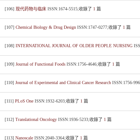
[106]
现代药物与临床
ISSN:1674-5515;收錄了
1
篇
[107]
Chemical Biology & Drug Design
ISSN:1747-0277;收錄了
1
篇
[108]
INTERNATIONAL JOURNAL OF OLDER PEOPLE NURSING
IS
[109]
Journal of Functional Foods
ISSN:1756-4646;收錄了
1
篇
[110]
Journal of Experimental and Clinical Cancer Research
ISSN:1756-
[111]
PLoS One
ISSN:1932-6203;收錄了
1
篇
[112]
Translational Oncology
ISSN:1936-5233;收錄了
1
篇
[113]
Nanoscale
ISSN:2040-3364;收錄了
1
篇