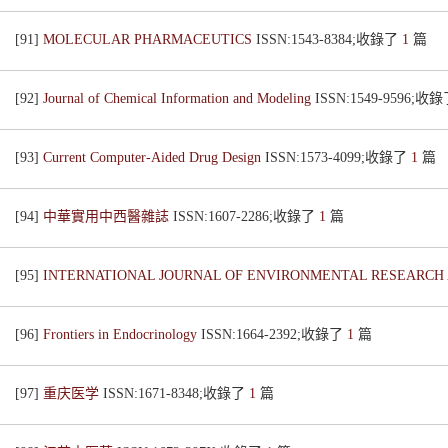
[91]
MOLECULAR PHARMACEUTICS
ISSN:1543-8384;收錄了
1
篇
[92]
Journal of Chemical Information and Modeling
ISSN:1549-9596;收
[93]
Current Computer-Aided Drug Design
ISSN:1573-4099;收錄了
1
篇
[94]
中華實用中西醫雜誌
ISSN:1607-2286;收錄了
1
篇
[95]
INTERNATIONAL JOURNAL OF ENVIRONMENTAL RESEARCH
[96]
Frontiers in Endocrinology
ISSN:1664-2392;收錄了
1
篇
[97]
重庆医学
ISSN:1671-8348;收錄了
1
篇