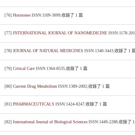
[76]
Hormones
ISSN:1109-3099;收錄了
1
篇
[77]
INTERNATIONAL JOURNAL OF NANOMEDICINE
ISSN:1178-
[78]
JOURNAL OF NATURAL MEDICINES
ISSN:1340-3443;收錄了
1
[79]
Critical Care
ISSN:1364-8535;收錄了
1
篇
[80]
Current Drug Metabolism
ISSN:1389-2002;收錄了
1
篇
[81]
PHARMACEUTICALS
ISSN:1424-8247;收錄了
1
篇
[82]
International Journal of Biological Sciences
ISSN:1449-2288;收錄了