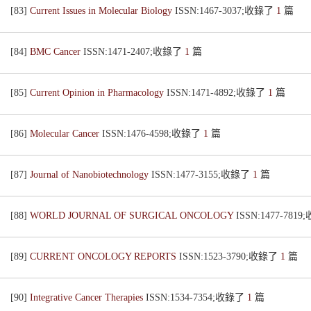
[83]
Current Issues in Molecular Biology
ISSN:1467-3037;收錄了
1
篇
[84]
BMC Cancer
ISSN:1471-2407;收錄了
1
篇
[85]
Current Opinion in Pharmacology
ISSN:1471-4892;收錄了
1
篇
[86]
Molecular Cancer
ISSN:1476-4598;收錄了
1
篇
[87]
Journal of Nanobiotechnology
ISSN:1477-3155;收錄了
1
篇
[88]
WORLD JOURNAL OF SURGICAL ONCOLOGY
ISSN:1477-781
[89]
CURRENT ONCOLOGY REPORTS
ISSN:1523-3790;收錄了
1
篇
[90]
Integrative Cancer Therapies
ISSN:1534-7354;收錄了
1
篇