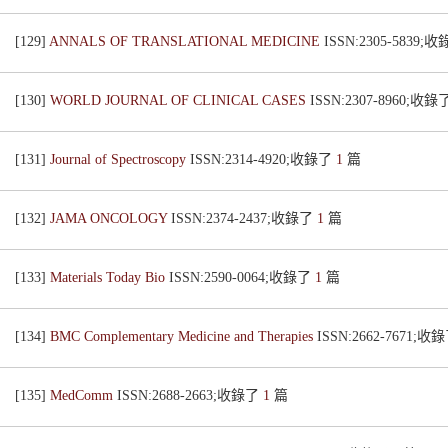
[129]
ANNALS OF TRANSLATIONAL MEDICINE
ISSN:2305-5839;
[130]
WORLD JOURNAL OF CLINICAL CASES
ISSN:2307-8960;收錄
[131]
Journal of Spectroscopy
ISSN:2314-4920;收錄了
1
篇
[132]
JAMA ONCOLOGY
ISSN:2374-2437;收錄了
1
篇
[133]
Materials Today Bio
ISSN:2590-0064;收錄了
1
篇
[134]
BMC Complementary Medicine and Therapies
ISSN:2662-7671;收
[135]
MedComm
ISSN:2688-2663;收錄了
1
篇