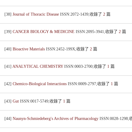
[38]
Journal of Thoracic Disease
ISSN:2072-1439;收錄了
2
篇
[39]
CANCER BIOLOGY & MEDICINE
ISSN:2095-3941;收錄了
2
篇
[40]
Bioactive Materials
ISSN:2452-199X;收錄了
2
篇
[41]
ANALYTICAL CHEMISTRY
ISSN:0003-2700;收錄了
1
篇
[42]
Chemico-Biological Interactions
ISSN:0009-2797;收錄了
1
篇
[43]
Gut
ISSN:0017-5749;收錄了
1
篇
[44]
Naunyn-Schmiedeberg's Archives of Pharmacology
ISSN:0028-129