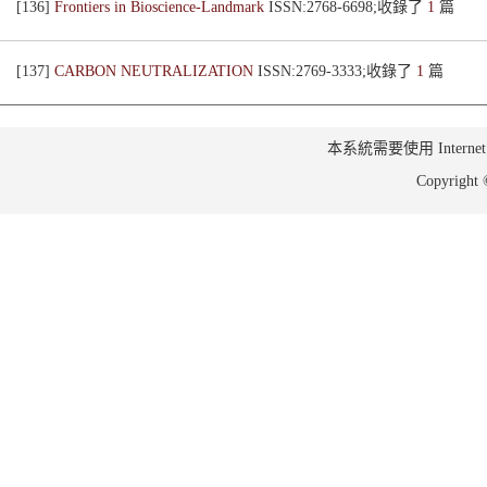
[136]
Frontiers in Bioscience-Landmark
ISSN:2768-6698;收錄了
1
篇
[137]
CARBON NEUTRALIZATION
ISSN:2769-3333;收錄了
1
篇
本系統需要使用 Internet Ex
Copyrig